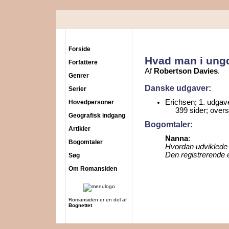
Forside
Hvad man i un
Forfattere
Af
Robertson Davies
.
Genrer
Danske udgaver:
Serier
Erichsen; 1. udgav
Hovedpersoner
399 sider; over
Geografisk indgang
Bogomtaler:
Artikler
Nanna
:
Bogomtaler
Hvordan udviklede 
Den registrerende 
Søg
Om Romansiden
Romansiden er en del af
Bognettet