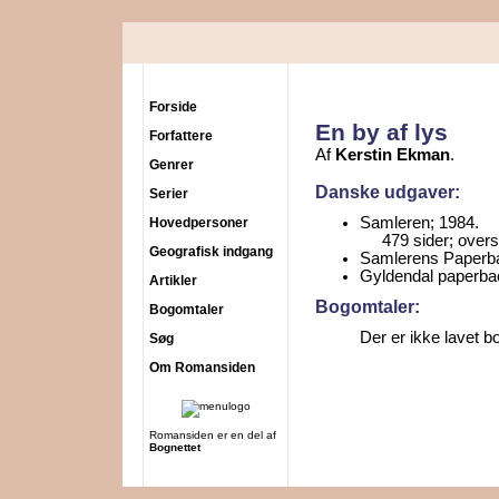
Forside
En by af lys
Forfattere
Af
Kerstin Ekman
.
Genrer
Danske udgaver:
Serier
Samleren; 1984.
Hovedpersoner
479 sider; overs
Geografisk indgang
Samlerens Paperbac
Gyldendal paperbac
Artikler
Bogomtaler:
Bogomtaler
Der er ikke lavet b
Søg
Om Romansiden
Romansiden er en del af
Bognettet