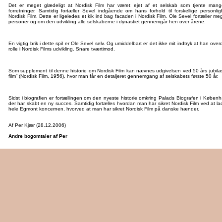
Det er meget glædeligt at Nordisk Film har været ejet af et selskab som tjente ma
forretninger. Samtidig fortæller Sevel indgående om hans forhold til forskellige personli
Nordisk Film. Dette er ligeledes et kik ind bag facaden i Nordisk Film. Ole Sevel fortæller m
personer og om den udvikling alle selskaberne i dynastiet gennemgår hen over årene.
En vigtig brik i dette spil er Ole Sevel selv. Og umiddelbart er det ikke mit indtryk at han ove
rolle i Nordisk Films udvikling. Snare tværtimod.
Som supplement til denne historie om Nordisk Film kan nævnes udgivelsen ved 50 års jubil
film” (Nordisk Film, 1956), hvor man får en detaljeret gennemgang af selskabets første 50 år.
Sidst i biografien er fortællingen om den nyeste historie omkring Palads Biografen i Køb
der har skabt en ny succes. Samtidig fortælles hvordan man har sikret Nordisk Film ved at lad
hele Egmont koncernen, hvorved at man har sikret Nordisk Film på danske hænder.
Af Per Kjær (28.12.2006)
Andre bogomtaler af Per