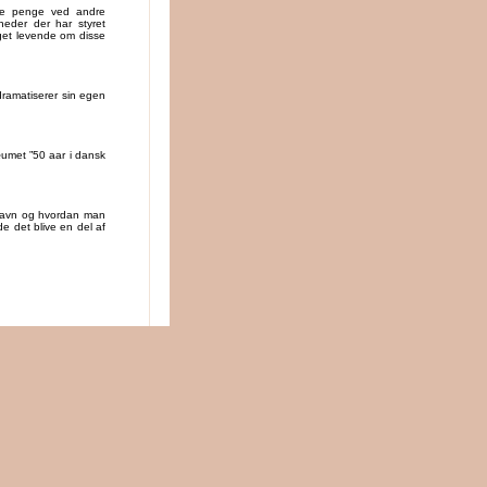
nge penge ved andre
gheder der har styret
eget levende om disse
rdramatiserer sin egen
æumet ”50 aar i dansk
enhavn og hvordan man
e det blive en del af