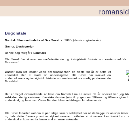
romansid
Bogomtale
Nordisk Film - set indefra
af
Ove Sevel
. - , 2006( (dansk udgivelsesår)
Genrer:
Livshistorier
Denne bog foregår i:
Danmark
Ole Sevel har skrevet en underholdende og indsigtsfuld historie om verdens ældste 
filmselskab.
Ønsker man lidt insider viden om filmbranchen de sidste 50 år er dette et
udmærket sted at starte sin undersøgelse. Ole Sevel har skrevet en
underholdende og indsigtsfuld historie om verdens ældste stadig producerende
filmselskab.
Det er meget overraskende at læse om Nordisk Film de sidste 50 år, specielt kan jeg bliv
selskabet stadig eksistere! Klassiske danske lystspil op gennem 50’erne og 60’erne giver fo
underskud, og først med Olsen Banden bliver udviklingen for alvor vendt.
Ole Sevel fortæller kort om et par tidlige kriser i selskabet, for at klarlægge for os som læse
og hele dette Bauer-dynasti er stykket sammen, således at vi senere kan forstå hvor 
underskud er kommet fra i mere end en menneskealder.