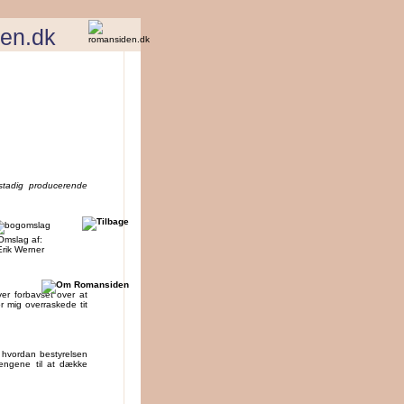
en.dk
stadig producerende
Omslag af:
Erik Werner
er forbavset over at
r mig overraskede tit
r, hvordan bestyrelsen
pengene til at dække