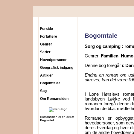
Forside
Bogomtale
Forfattere
Genrer
Sorg og camping : rom
Serier
Genrer:
Familien
,
Humo
Hovedpersoner
Denne bog foregår i:
Dan
Geografisk indgang
Endnu en roman om udk
Artikler
skrevet, kan det være lid
Bogomtaler
Søg
I Lone Hørslevs roman
Om Romansiden
landsbyen Løkke ved 
romanen foregå denne dag
hvordan de bl.a. mødte h
Romansiden er en del af
Romanen er opbygget
Bognettet
hovedpersoner, som derved 
deres hverdag og hvor de 
om de andre hovedperson