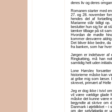
deres liv og deres omga
Romanen starter med en 
27. og 28. november fors
hendes del af fortælli
Marianne står tidligt o
beslutter hun sig for at 
tænker tilbage på sit sa
Hvordan de mødte hin
kommer desværre aldrig r
Det bliver ikke bedre, da
fra banken, som har hverk
Jørgen er indehaver af 
Ringkøbing, må han nok
samtidig helt uden initiativ 
Lone Hørslev forsætt
historierne måske kan vir
at gribe mig som læser. 
skrevet, primært af Helle 
Jeg er dog ikke i tvivl o
vil være vældige glade
måske det kunne være me
begyndte at skrive om de
Danmark i øjeblikket – i s
om der selvfølgelig er 