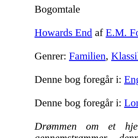
Bogomtale
Howards End
af
E.M. Fo
Genrer:
Familien
,
Klassi
Denne bog foregår i:
En
Denne bog foregår i:
Lo
Drømmen om et hjem
gennemstrømmer denn