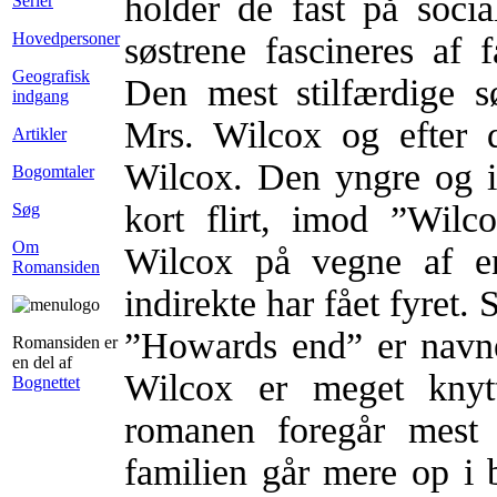
holder de fast på social
Serier
Hovedpersoner
søstrene fascineres af 
Geografisk
Den mest stilfærdige s
indgang
Mrs. Wilcox og efter 
Artikler
Wilcox. Den yngre og id
Bogomtaler
kort flirt, imod ”Wil
Søg
Om
Wilcox på vegne af en
Romansiden
indirekte har fået fyret.
”Howards end” er navne
Romansiden er
en del af
Wilcox er meget knytt
Bognettet
romanen foregår mest 
familien går mere op i 